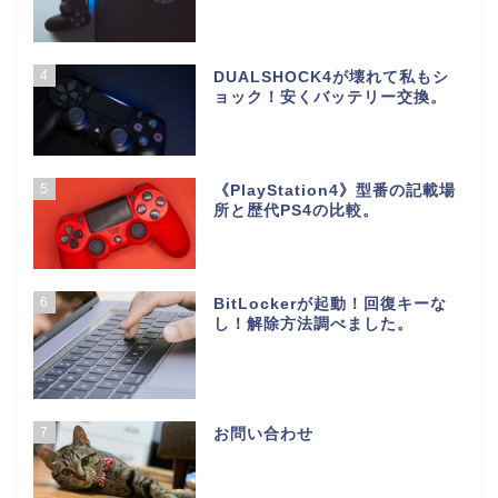
4
DUALSHOCK4が壊れて私もシ
ョック！安くバッテリー交換。
5
《PlayStation4》型番の記載場
所と歴代PS4の比較。
6
BitLockerが起動！回復キーな
し！解除方法調べました。
7
お問い合わせ