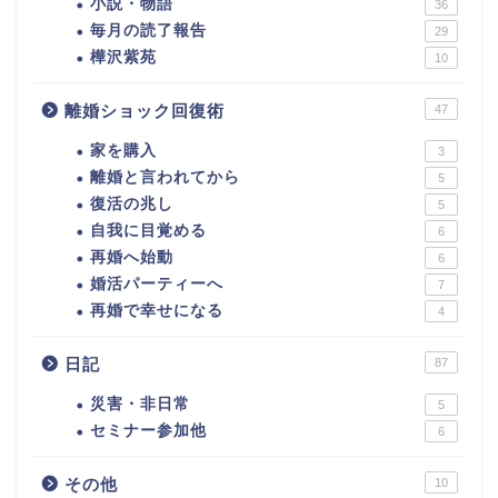
小説・物語
36
毎月の読了報告
29
樺沢紫苑
10
離婚ショック回復術
47
家を購入
3
離婚と言われてから
5
復活の兆し
5
自我に目覚める
6
再婚へ始動
6
婚活パーティーへ
7
再婚で幸せになる
4
日記
87
災害・非日常
5
セミナー参加他
6
その他
10