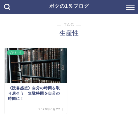
ボクの1％ブログ
― TAG ―
生産性
ビジネス本
《読書感想》自分の時間を取
り戻そう 無駄時間を自分の
時間に！
2020年6月22日