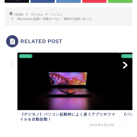
HOME
デジタル
パソコン
BitLockerが起動！回復キーなし！解除方法調べました。
RELATED POST
パソコン
パソコン
《デジモノ》パソコン起動時によく使うアプリやファ
《パソコン
イルを自動起動！
2020年5月25日