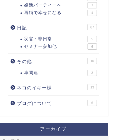
婚活パーティーへ
7
再婚で幸せになる
4
日記
87
災害・非日常
5
セミナー参加他
6
その他
10
車関連
3
ネコのイギー様
13
ブログについて
6
アーカイブ