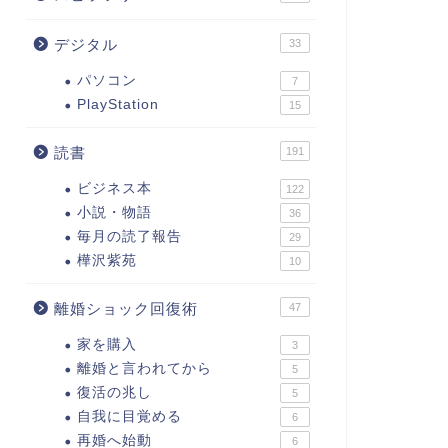
デジタル
33
パソコン
7
PlayStation
15
読書
191
ビジネス本
122
小説・物語
36
毎月の読了報告
29
樺沢紫苑
10
離婚ショック回復術
47
家を購入
3
離婚と言われてから
5
復活の兆し
5
自我に目覚める
6
再婚へ始動
6