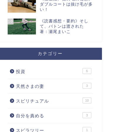
ダブルコートは抜け毛が多
い！
《読書感想・要約》そし
10
て、バトンは渡された
著：瀬尾まいこ
カテゴリー
投資
6
天然さまの妻
3
スピリチュアル
10
自分を責める
3
スピラツリー
1