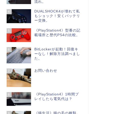
流れ。
DUALSHOCK4が壊れて私
4
もショック！安くバッテリ
ー交換。
《PlayStation4》型番の記
5
載場所と歴代PS4の比較。
BitLockerが起動！回復キ
6
ーなし！解除方法調べまし
た。
お問い合わせ
7
《PlayStation4》1時間プ
8
レイしたら電気代は？
《猫生活》猫の毛の種類。
9