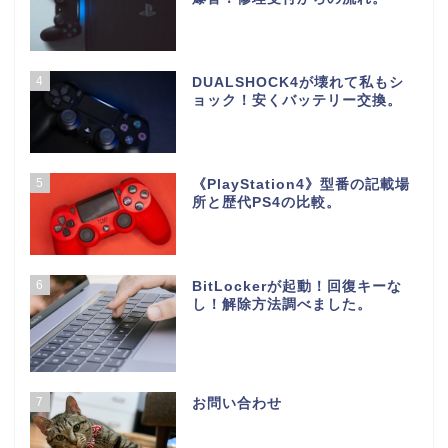
4
DUALSHOCK4が壊れて私もシ
ョック！安くバッテリー交換。
5
《PlayStation4》型番の記載場
所と歴代PS4の比較。
6
BitLockerが起動！回復キーな
し！解除方法調べました。
7
お問い合わせ