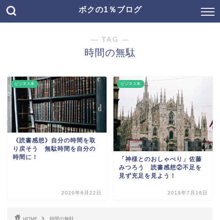
ボクの1％ブログ
― TAG ―
時間の無駄
ビジネス本
ビジネス本
《読書感想》自分の時間を取
り戻そう 無駄時間を自分の
時間に！
「神様とのおしゃべり」佐藤
みつろう 読書感想②不足を
見ず充足を見よう！
2020年6月22日
2019年7月16日
HOME
時間の無駄