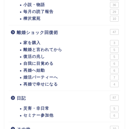
小説・物語
36
毎月の読了報告
29
樺沢紫苑
10
離婚ショック回復術
47
家を購入
3
離婚と言われてから
5
復活の兆し
5
自我に目覚める
6
再婚へ始動
6
婚活パーティーへ
7
再婚で幸せになる
4
日記
87
災害・非日常
5
セミナー参加他
6
10