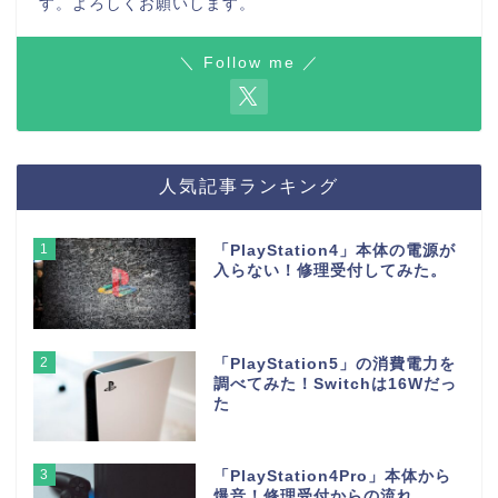
す。よろしくお願いします。
＼ Follow me ／
人気記事ランキング
1
「PlayStation4」本体の電源が
入らない！修理受付してみた。
2
「PlayStation5」の消費電力を
調べてみた！Switchは16Wだっ
た
3
「PlayStation4Pro」本体から
爆音！修理受付からの流れ。