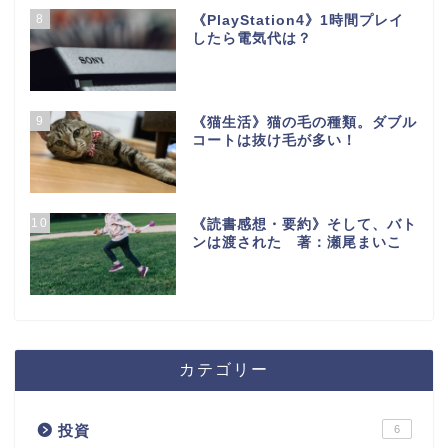
8
《PlayStation4》1時間プレイ
したら電気代は？
9
《猫生活》猫の毛の種類。ダブル
コートは抜け毛が多い！
10
《読書感想・要約》そして、バト
ンは渡された 著：瀬尾まいこ
カテゴリー
投資
6