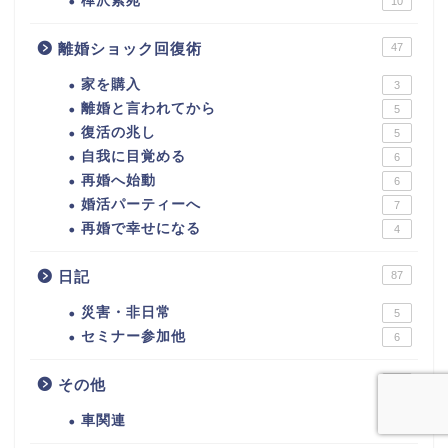
樺沢紫苑
10
離婚ショック回復術
47
家を購入
3
離婚と言われてから
5
復活の兆し
5
自我に目覚める
6
再婚へ始動
6
婚活パーティーへ
7
再婚で幸せになる
4
日記
87
災害・非日常
5
セミナー参加他
6
その他
10
車関連
3