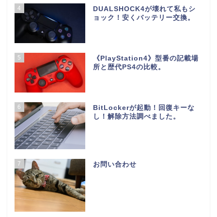
4
DUALSHOCK4が壊れて私もシ
ョック！安くバッテリー交換。
5
《PlayStation4》型番の記載場
所と歴代PS4の比較。
6
BitLockerが起動！回復キーな
し！解除方法調べました。
7
お問い合わせ