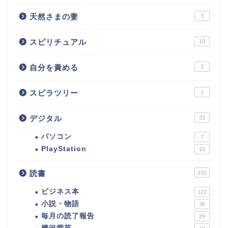
天然さまの妻
3
スピリチュアル
10
自分を責める
3
スピラツリー
1
デジタル
33
パソコン
7
PlayStation
15
読書
191
ビジネス本
122
小説・物語
36
毎月の読了報告
29