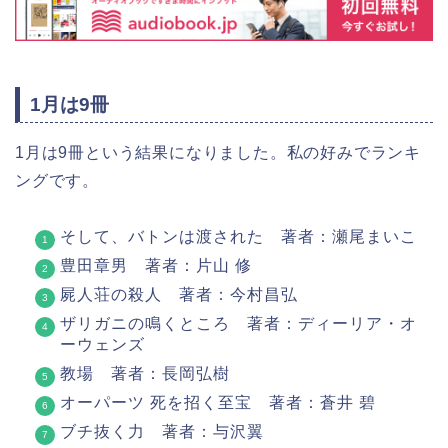
1月は9冊
1月は9冊という結果になりました。私の好みでランキ
ングです。
そして、バトンは渡された 著者：瀬尾まいこ
豊田章男 著者：片山 修
屍人荘の殺人 著者：今村昌弘
ザリガニの鳴くところ 著者：ディーリア・オ
ーウェンズ
教場 著者：長岡弘樹
オーパーツ 死を招く至宝 著者：蒼井 碧
ブチ抜く力 著者：与沢翼