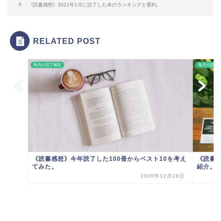
《読書感想》2021年1月に読了した本のランキングと要約。
RELATED POST
毎月の読了報告
毎月の読了
《読書感想》今年読了した100冊からベスト10を考え
《読書
てみた。
紹介。
2020年12月28日