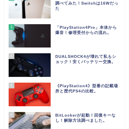
調べてみた！Switchは16Wだっ
た
3
「PlayStation4Pro」本体から
爆音！修理受付からの流れ。
4
DUALSHOCK4が壊れて私もシ
ョック！安くバッテリー交換。
5
《PlayStation4》型番の記載場
所と歴代PS4の比較。
6
BitLockerが起動！回復キーな
し！解除方法調べました。