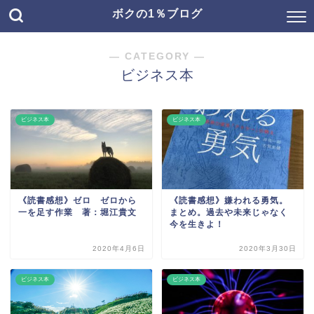
ボクの1％ブログ
― CATEGORY ―
ビジネス本
ビジネス本
ビジネス本
《読書感想》ゼロ ゼロから
《読書感想》嫌われる勇気。
一を足す作業 著：堀江貴文
まとめ。過去や未来じゃなく
今を生きよ！
2020年4月6日
2020年3月30日
ビジネス本
ビジネス本