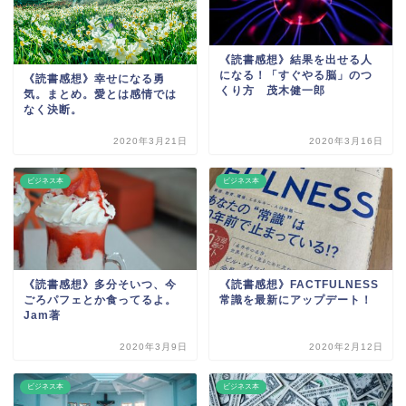
《読書感想》結果を出せる人
になる！「すぐやる脳」のつ
《読書感想》幸せになる勇
くり方 茂木健一郎
気。まとめ。愛とは感情では
なく決断。
2020年3月21日
2020年3月16日
ビジネス本
ビジネス本
《読書感想》多分そいつ、今
《読書感想》FACTFULNESS
ごろパフェとか食ってるよ。
常識を最新にアップデート！
Jam著
2020年3月9日
2020年2月12日
ビジネス本
ビジネス本