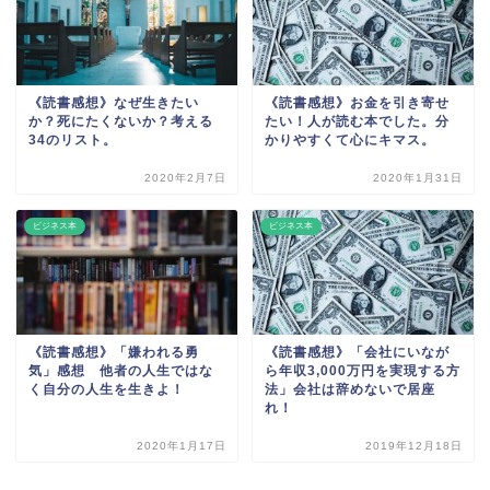
《読書感想》なぜ生きたい
《読書感想》お金を引き寄せ
か？死にたくないか？考える
たい！人が読む本でした。分
34のリスト。
かりやすくて心にキマス。
2020年2月7日
2020年1月31日
ビジネス本
ビジネス本
《読書感想》「嫌われる勇
《読書感想》「会社にいなが
気」感想 他者の人生ではな
ら年収3,000万円を実現する方
く自分の人生を生きよ！
法」会社は辞めないで居座
れ！
2020年1月17日
2019年12月18日