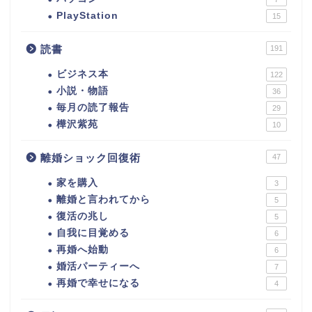
PlayStation
15
読書
191
ビジネス本
122
小説・物語
36
毎月の読了報告
29
樺沢紫苑
10
離婚ショック回復術
47
家を購入
3
離婚と言われてから
5
復活の兆し
5
自我に目覚める
6
再婚へ始動
6
婚活パーティーへ
7
再婚で幸せになる
4