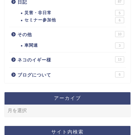
日記
87
災害・非日常
5
セミナー参加他
6
その他
10
車関連
3
ネコのイギー様
13
ブログについて
6
アーカイブ
サイト内検索