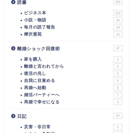
読書
191
ビジネス本
122
小説・物語
36
毎月の読了報告
29
樺沢紫苑
10
離婚ショック回復術
47
家を購入
3
離婚と言われてから
5
復活の兆し
5
自我に目覚める
6
再婚へ始動
6
婚活パーティーへ
7
再婚で幸せになる
4
日記
87
災害・非日常
5