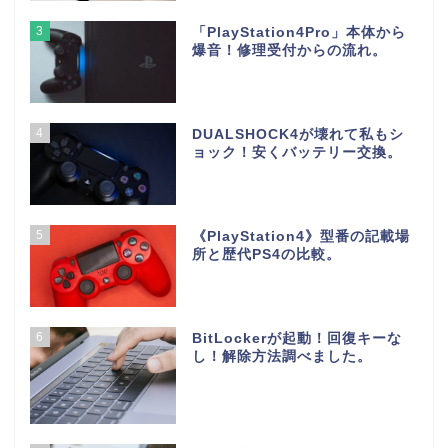
3
「PlayStation4Pro」本体から
爆音！修理受付からの流れ。
4
DUALSHOCK4が壊れて私もシ
ョック！安くバッテリー交換。
5
《PlayStation4》型番の記載場
所と歴代PS4の比較。
6
BitLockerが起動！回復キーな
し！解除方法調べました。