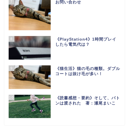
7
お問い合わせ
8
《PlayStation4》1時間プレイ
したら電気代は？
9
《猫生活》猫の毛の種類。ダブル
コートは抜け毛が多い！
10
《読書感想・要約》そして、バト
ンは渡された 著：瀬尾まいこ